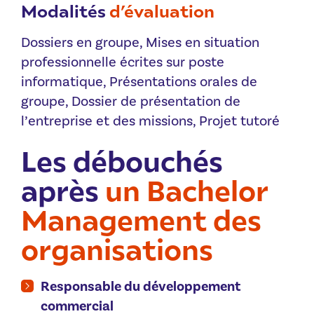
Modalités
d’évaluation
LV1 : Anglais commercial & professionnel
Gérer les ressources humaines
Piloter et optimiser un projet au moyen
Dossiers en groupe, Mises en situation
Évaluer et suivre le déploiement du
de tableaux de bord
professionnelle écrites sur poste
plan marketing et communication
Start’Up
Accompagner le changement et le
informatique, Présentations orales de
développement des compétences
groupe, Dossier de présentation de
Learning Expedition
l’entreprise et des missions, Projet tutoré
Les débouchés
après
un Bachelor
Management des
organisations
Responsable du développement
commercial