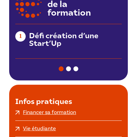
de la
formation
fi création d’une
Festival de
2
tart’Up
Infos pratiques
Financer sa formation
Vie étudiante