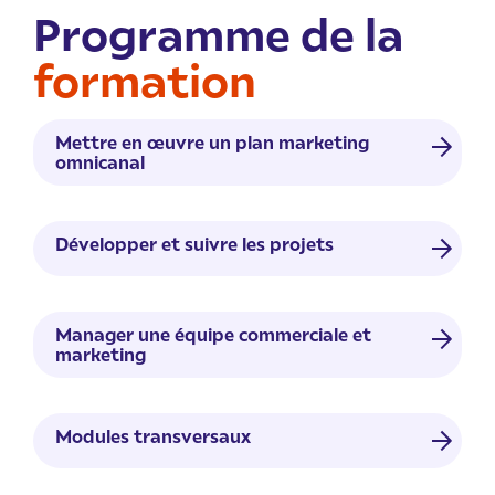
Programme de la
formation
Mettre en œuvre un plan marketing
omnicanal
Réaliser des études de marché et de la
Développer et suivre les projets
concurrence
Définir et concevoir un projet
Manager une équipe commerciale et
Définir le positionnement de l’offre et la
marketing
stratégie marketing
Déployer et suivre un projet
Manager et animer une équipe
Modules transversaux
Déployer une stratégie de
commerciale et marketing
Animer un réseau de partenaires
communication offline et online