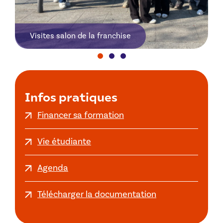
Visites salon de la franchise
Infos pratiques
Financer sa formation
Vie étudiante
Agenda
Télécharger la documentation