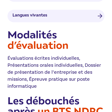
partenaires
commerciale
Économie générale
Communication courante et
Langues vivantes
Créer et animer un réseau de vente
professionnelle
directe
Management des entreprises
Modalités
LV1 : Anglais commercial et
Orthographe et grammaire
d’évaluation
professionnel
Évaluations écrites individuelles,
Présentations orales individuelles, Dossier
de présentation de l’entreprise et des
missions, Épreuve pratique sur poste
informatique
Les débouchés
après
un BTS NDRC