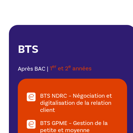
BTS
er
e
Après BAC |
1
et 2
années
BTS NDRC – Négociation et
digitalisation de la relation
client
BTS GPME – Gestion de la
petite et moyenne