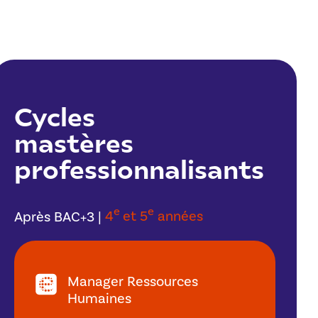
Cycles
mastères
professionnalisants
e
e
Après BAC+3 |
4
et 5
années
Manager Ressources
Humaines