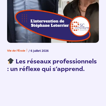
Vie de l'École
/ 6 juillet 2026
V
n
Les réseaux professionnels
: un réflexe qui s’apprend.