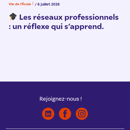
Vie de l'École
/ 6 juillet 2026
V
n
Les réseaux professionnels
: un réflexe qui s’apprend.
Rejoignez-nous !