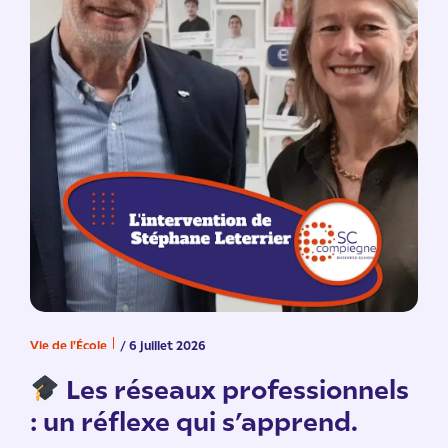
Vie de l'École
/ 6 juillet 2026
V
n
Les réseaux professionnels
: un réflexe qui s’apprend.