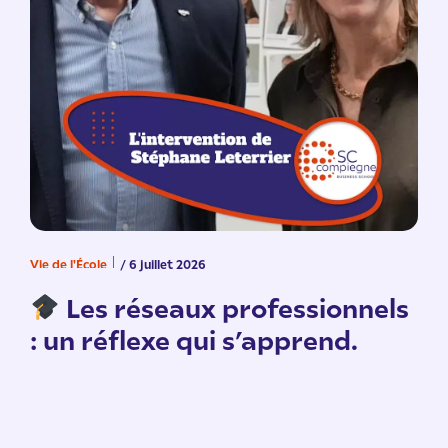
Vie de l'École
/ 6 juillet 2026
V
n
Les réseaux professionnels
: un réflexe qui s’apprend.