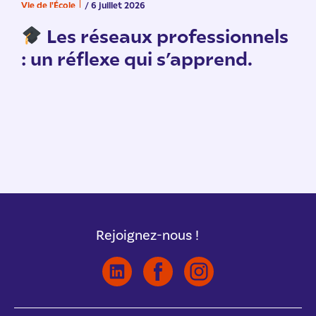
Vie de l'École
/ 6 juillet 2026
V
n
Les réseaux professionnels
: un réflexe qui s’apprend.
Rejoignez-nous !