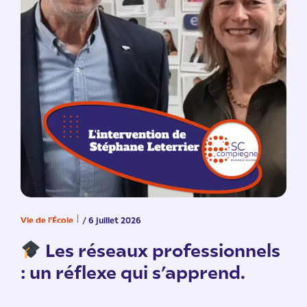
Vie de l'École
/ 6 juillet 2026
V
n
Les réseaux professionnels
: un réflexe qui s’apprend.