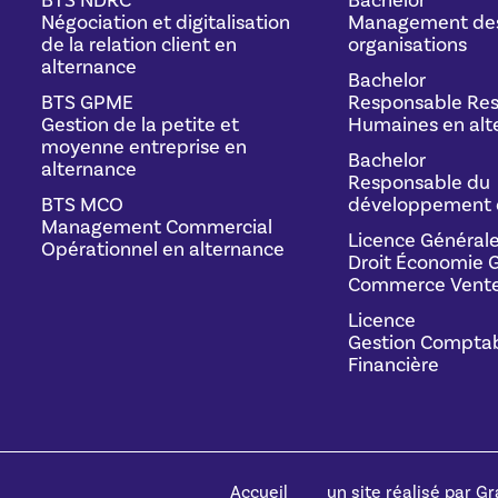
BTS NDRC
Bachelor
Négociation et digitalisation
Management de
de la relation client en
organisations
alternance
Bachelor
BTS GPME
Responsable Res
Gestion de la petite et
Humaines en alt
moyenne entreprise en
Bachelor
alternance
Responsable du
BTS MCO
développement 
Management Commercial
Licence Général
Opérationnel en alternance
Droit Économie G
Commerce Vente
Licence
Gestion Comptab
Financière
Accueil
un site réalisé par Gra