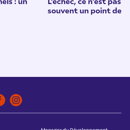
els : un
L’échec, ce n’est pas un
souvent un point de d