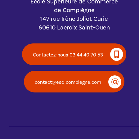
Ecole Supérieure de Commerce
de Compiègne
147 rue Irène Joliot Curie
60610 Lacroix Saint-Ouen
Contactez-nous 03 44 40 70 53
contact@esc-compiegne.com