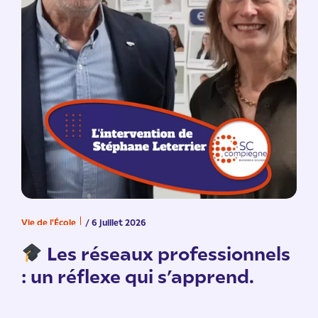
Vie de l'École
/ 6 juillet 2026
V
n
Les réseaux professionnels
: un réflexe qui s’apprend.