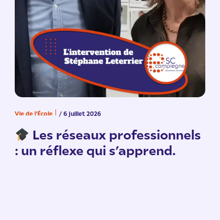
Vie de l'École
/ 6 juillet 2026
V
n
Les réseaux professionnels
: un réflexe qui s’apprend.