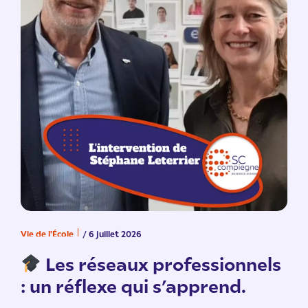
Vie de l'École
/ 6 juillet 2026
V
n
Les réseaux professionnels
: un réflexe qui s’apprend.