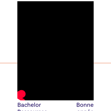
ACTUALITÉ
ACTUALITÉ
SUIVANTE
PRÉCÉDENTE
Etudiantes
Épisode
du
exclusif :
Bachelor
Bonne