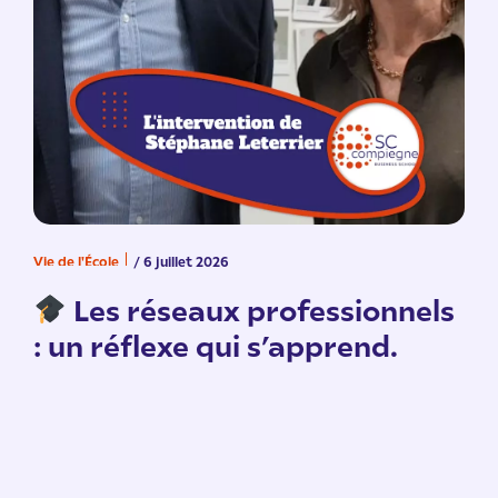
Vie de l'École
/ 6 juillet 2026
V
n
Les réseaux professionnels
: un réflexe qui s’apprend.