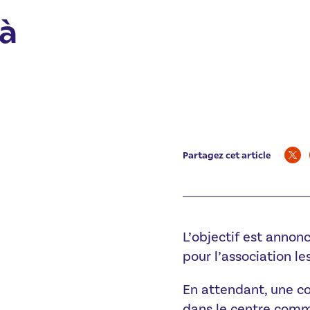
 à
Partagez cet article
L’objectif est annon
pour l’association le
En attendant, une co
dans le centre comm