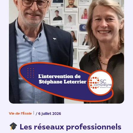
Vie de l'École
/ 6 juillet 2026
V
n
Les réseaux professionnels