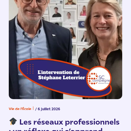
Vie de l'École
/ 6 juillet 2026
V
n
Les réseaux professionnels
: un réflexe qui s’apprend.