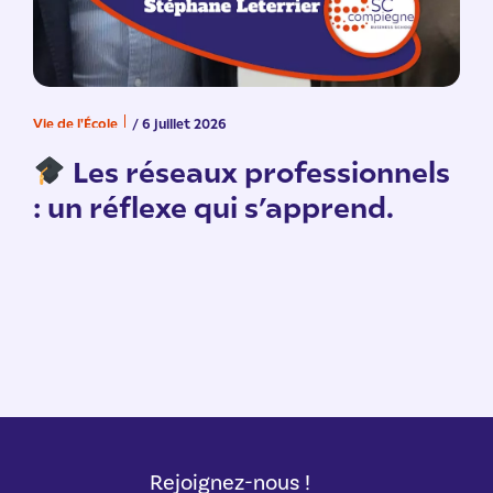
Vie de l'École
/ 6 juillet 2026
V
n
Les réseaux professionnels
: un réflexe qui s’apprend.
Rejoignez-nous !