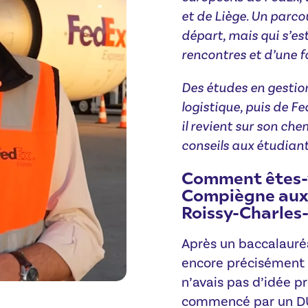
et de Liège. Un parco
départ, mais qui s’est
rencontres et d’une 
Des études en gestion 
logistique, puis de F
il revient sur son ch
conseils aux étudiant
Comment êtes-v
Compiègne aux 
Roissy-Charles
Après un baccalauréa
encore précisément v
n’avais pas d’idée p
commencé par un DUT