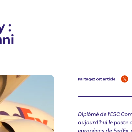
 :
mni
Partagez cet article
Diplômé de l’ESC Com
aujourd’hui le poste 
européens de FedEx, 