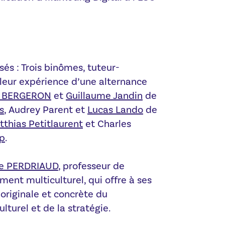
és : Trois binômes, tuteur-
leur expérience d’une alternance
 BERGERON
et
Guillaume Jandin
de
s
, Audrey Parent et
Lucas Lando
de
thias Petitlaurent
et Charles
p
.
re PERDRIAUD
, professeur de
ent multiculturel, qui offre à ses
 originale et concrète du
urel et de la stratégie.