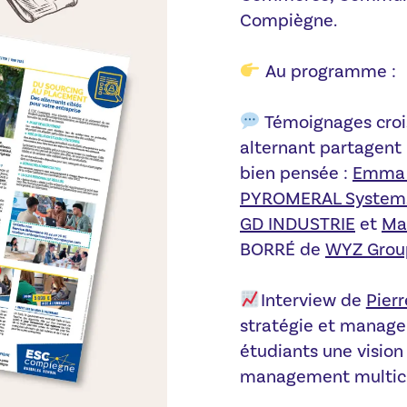
Compiègne.
Au programme :
Témoignages crois
alternant partagent 
bien pensée :
Emma
PYROMERAL System
GD INDUSTRIE
et
Mat
BORRÉ de
WYZ Grou
Interview de
Pier
stratégie et managem
étudiants une vision
management multicult