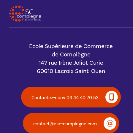
Ecole Supérieure de Commerce
de Compiègne
147 rue Irène Joliot Curie
60610 Lacroix Saint-Ouen
Contactez-nous 03 44 40 70 53
contact@esc-compiegne.com