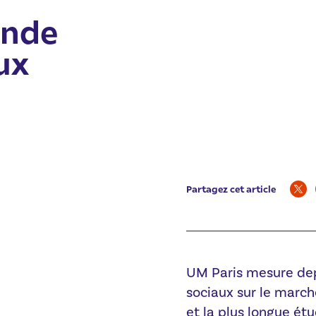
ande
ux
Partagez cet article
UM Paris mesure dep
sociaux sur le marché
et la plus longue étu