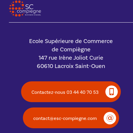
Ecole Supérieure de Commerce
de Compiègne
147 rue Irène Joliot Curie
60610 Lacroix Saint-Ouen
Contactez-nous 03 44 40 70 53
contact@esc-compiegne.com