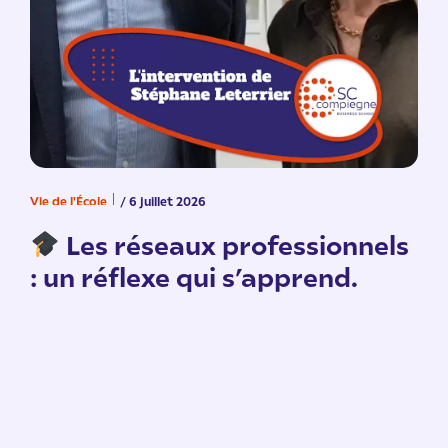
Vie de l'École
/ 6 juillet 2026
V
n
Les réseaux professionnels
: un réflexe qui s’apprend.