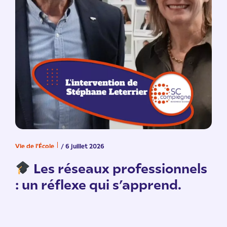
Vie de l'École
/ 6 juillet 2026
V
n
Les réseaux professionnels
: un réflexe qui s’apprend.