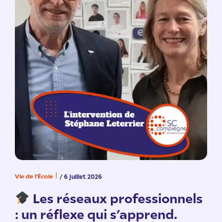
Vie de l'École
/ 6 juillet 2026
V
n
Les réseaux professionnels
: un réflexe qui s’apprend.