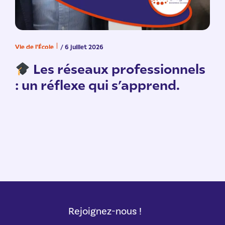
Vie de l'École
/ 6 juillet 2026
V
n
Les réseaux professionnels
: un réflexe qui s’apprend.
Rejoignez-nous !