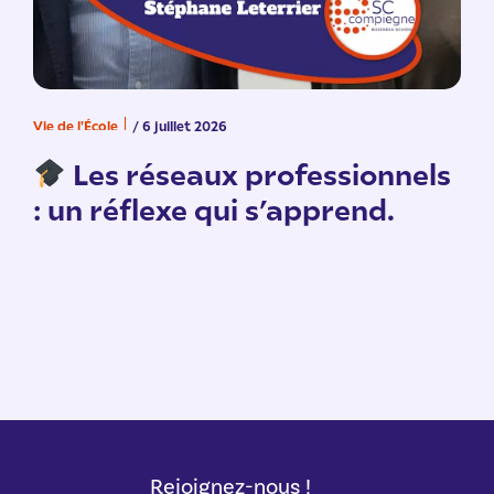
Vie de l'École
/ 6 juillet 2026
V
n
Les réseaux professionnels
: un réflexe qui s’apprend.
Rejoignez-nous !