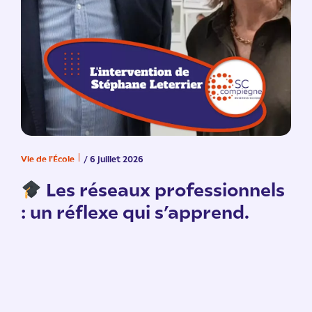
Vie de l'École
/ 6 juillet 2026
V
n
Les réseaux professionnels
: un réflexe qui s’apprend.