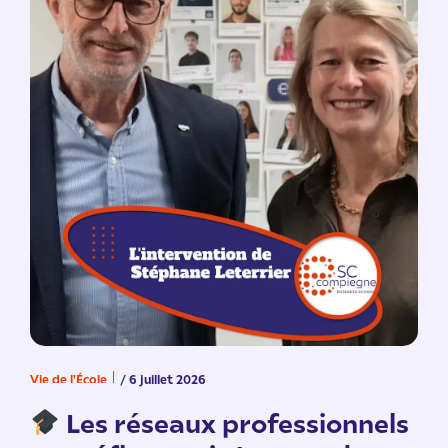
Vie de l'École
/ 6 juillet 2026
V
n
Les réseaux professionnels