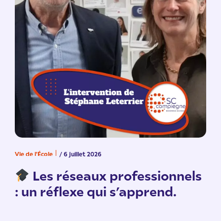
Vie de l'École
/ 6 juillet 2026
V
n
Les réseaux professionnels
: un réflexe qui s’apprend.