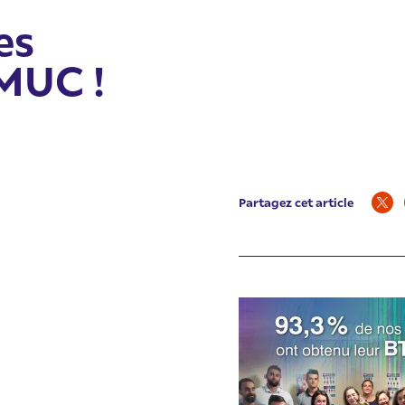
es
MUC !
Partagez cet article