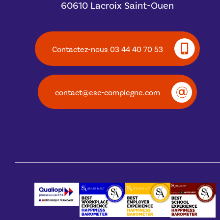
60610 Lacroix Saint-Ouen
Contactez-nous 03 44 40 70 53
contact@esc-compiegne.com