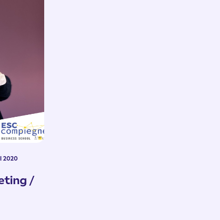
il 2020
eting /