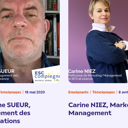
Témoignages
18 mai 2020
Enseignants
Témoignages
8 avr
ne SUEUR,
Carine NIEZ, Mark
ment des
Management
ations