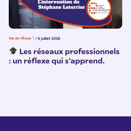
Vie de l'École
/ 6 juillet 2026
V
n
Les réseaux professionnels
: un réflexe qui s’apprend.