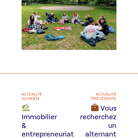
ACTUALITÉ
ACTUALITÉ
SUIVANTE
PRÉCÉDENTE
Vous
Immobilier
recherchez
&
un
entrepreneuriat
alternant