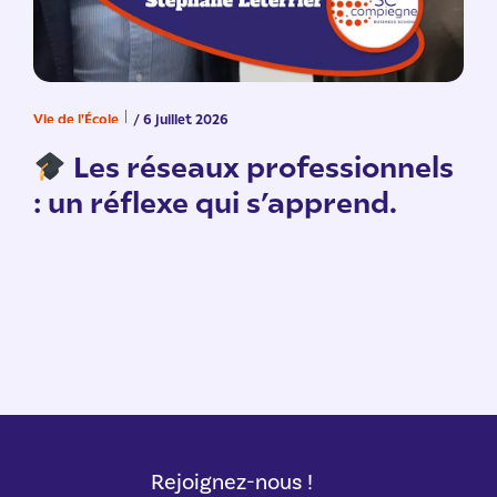
Vie de l'École
/ 6 juillet 2026
V
n
Les réseaux professionnels
: un réflexe qui s’apprend.
Rejoignez-nous !