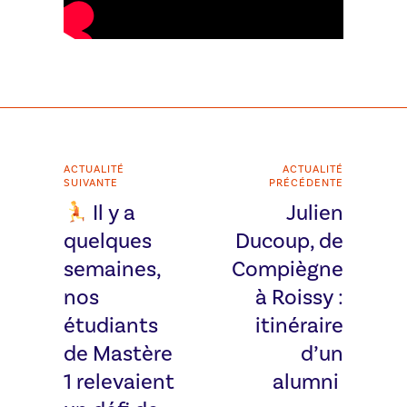
ACTUALITÉ
ACTUALITÉ
SUIVANTE
PRÉCÉDENTE
Il y a
Julien
quelques
Ducoup, de
semaines,
Compiègne
nos
à Roissy :
étudiants
itinéraire
de Mastère
d’un
1 relevaient
alumni