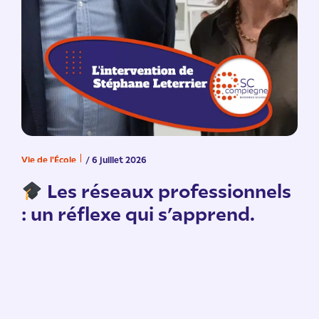
Vie de l'École
/ 6 juillet 2026
V
n
Les réseaux professionnels
: un réflexe qui s’apprend.