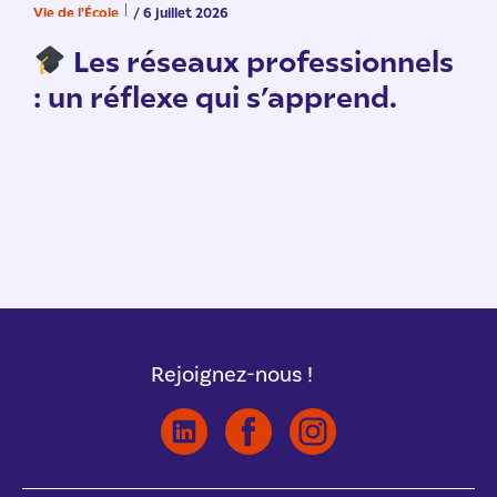
Vie de l'École
/ 6 juillet 2026
V
n
Les réseaux professionnels
: un réflexe qui s’apprend.
Rejoignez-nous !