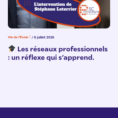
Vie de l'École
/ 6 juillet 2026
V
n
Les réseaux professionnels
: un réflexe qui s’apprend.