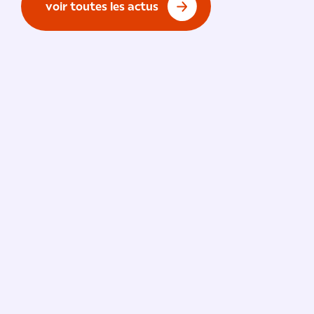
voir toutes les actus
Vie de l'École
/ 9 juillet 2026
91 % de réussite à l’examen
national du BTS !