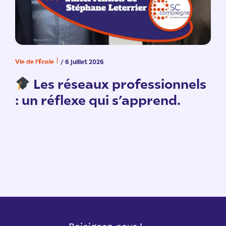
Vie de l'École
/ 6 juillet 2026
V
n
Les réseaux professionnels
: un réflexe qui s’apprend.