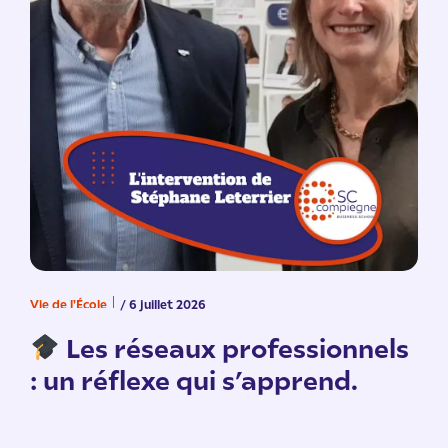
Vie de l'École
/ 6 juillet 2026
V
n
Les réseaux professionnels
: un réflexe qui s’apprend.