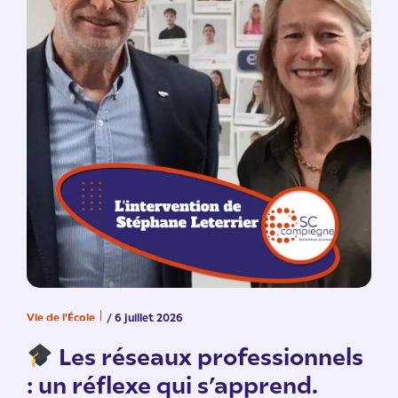
Vie de l'École
/ 6 juillet 2026
V
n
Les réseaux professionnels
: un réflexe qui s’apprend.