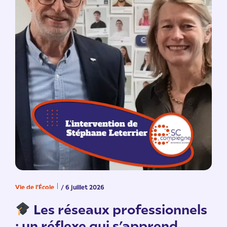
Vie de l'École
/ 6 juillet 2026
V
n
Les réseaux professionnels
: un réflexe qui s’apprend.