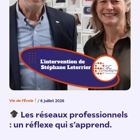
Vie de l'École
/ 6 juillet 2026
V
n
Les réseaux professionnels
: un réflexe qui s’apprend.