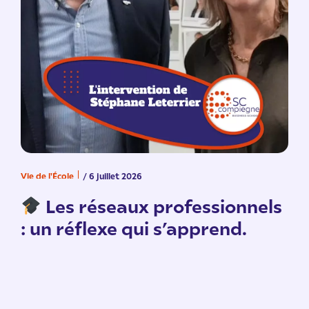
Vie de l'École
/ 6 juillet 2026
V
n
Les réseaux professionnels
: un réflexe qui s’apprend.