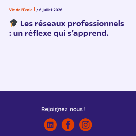
Vie de l'École
/ 6 juillet 2026
V
n
Les réseaux professionnels
: un réflexe qui s’apprend.
Rejoignez-nous !