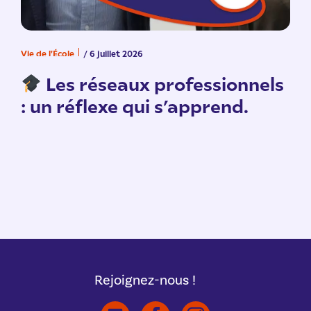
Vie de l'École
/ 6 juillet 2026
V
n
Les réseaux professionnels
: un réflexe qui s’apprend.
Rejoignez-nous !