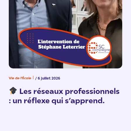
Vie de l'École
/ 6 juillet 2026
V
n
Les réseaux professionnels
: un réflexe qui s’apprend.