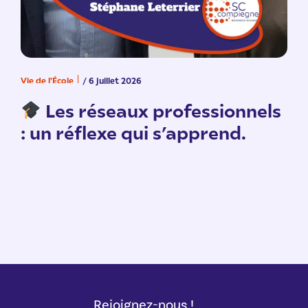
Vie de l'École
/ 6 juillet 2026
V
n
Les réseaux professionnels
: un réflexe qui s’apprend.
Rejoignez-nous !