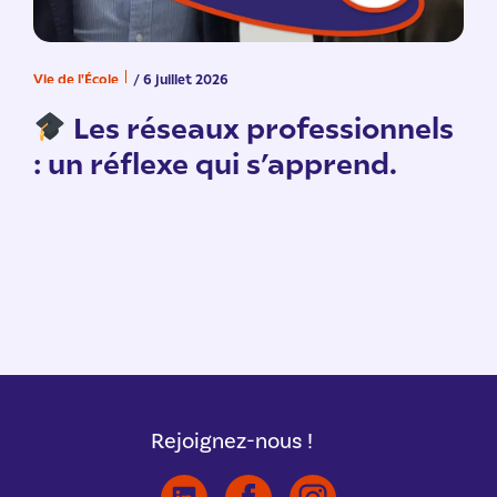
Vie de l'École
/ 6 juillet 2026
V
n
Les réseaux professionnels
: un réflexe qui s’apprend.
Rejoignez-nous !