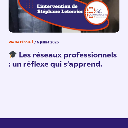
Vie de l'École
/ 6 juillet 2026
V
n
Les réseaux professionnels
: un réflexe qui s’apprend.